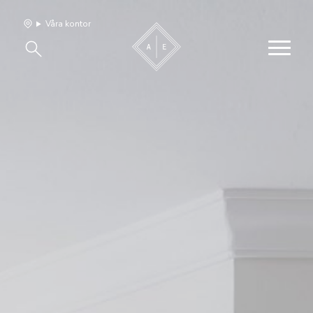
Våra kontor
Våra hem
Sälj med oss
Bevakning
Franchise
Om oss
Vårt team
Jobba med oss