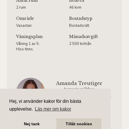
Antal rum
Boarea
2 rum
46 kvm
Område
Bostadstyp
Vasastan
Bostadsrätt
Våningsplan
Månadsavgift
Våning 1 av 5.
2 500 kr/mån
Hiss finns.
Amanda Treutiger
Ansvarig mäklare
amanda.treutiger@aliciaedelman.se
Hej, vi använder kakor för din bästa
072-388 24 07
upplevelse.
Läs mer om kakor
Gustav Larsson
Assisterande mäklare
Nej tack
Tillåt cookies