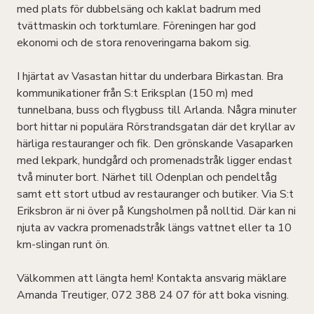
med plats för dubbelsäng och kaklat badrum med
tvättmaskin och torktumlare. Föreningen har god
ekonomi och de stora renoveringarna bakom sig.
I hjärtat av Vasastan hittar du underbara Birkastan. Bra
kommunikationer från S:t Eriksplan (150 m) med
tunnelbana, buss och flygbuss till Arlanda. Några minuter
bort hittar ni populära Rörstrandsgatan där det kryllar av
härliga restauranger och fik. Den grönskande Vasaparken
med lekpark, hundgård och promenadstråk ligger endast
två minuter bort. Närhet till Odenplan och pendeltåg
samt ett stort utbud av restauranger och butiker. Via S:t
Eriksbron är ni över på Kungsholmen på nolltid. Där kan ni
njuta av vackra promenadstråk längs vattnet eller ta 10
km-slingan runt ön.
Välkommen att längta hem! Kontakta ansvarig mäklare
Amanda Treutiger, 072 388 24 07 för att boka visning.