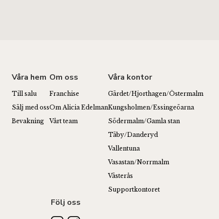
Våra hem
Om oss
Våra kontor
Till salu
Franchise
Gärdet/Hjorthagen/Östermalm
Sälj med oss
Om Alicia Edelman
Kungsholmen/Essingeöarna
Bevakning
Vårt team
Södermalm/Gamla stan
Täby/Danderyd
Vallentuna
Vasastan/Norrmalm
Västerås
Supportkontoret
Följ oss