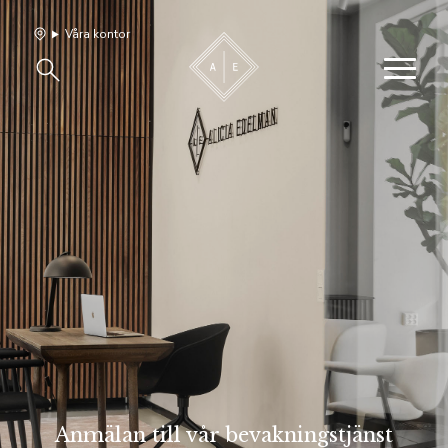
Våra kontor
Våra hem
Sälj med oss
Bevakning
Franchise
Om oss
Vårt team
Anmälan till vår bevakningstjänst
Jobba med oss