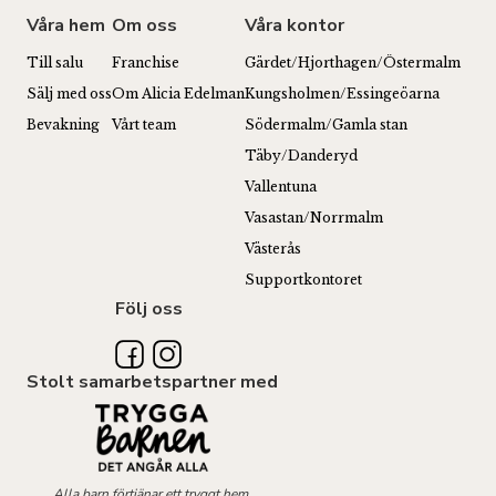
Våra hem
Om oss
Våra kontor
Till salu
Franchise
Gärdet/Hjorthagen/Östermalm
Sälj med oss
Om Alicia Edelman
Kungsholmen/Essingeöarna
Bevakning
Vårt team
Södermalm/Gamla stan
Täby/Danderyd
Vallentuna
Vasastan/Norrmalm
Västerås
Supportkontoret
Följ oss
Stolt samarbetspartner med
Alla barn förtjänar ett tryggt hem.