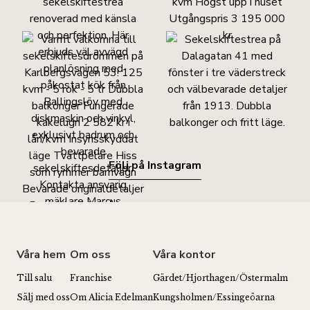
Följ på Instagram
Våra hem
Om oss
Våra kontor
Till salu
Franchise
Gärdet/Hjorthagen/Östermalm
Sälj med oss
Om Alicia Edelman
Kungsholmen/Essingeöarna