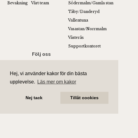
Bevakning
Vårt team
Södermalm/Gamla stan
Täby/Danderyd
Vallentuna
Vasastan/Norrmalm
Västerås
Supportkontoret
Följ oss
Hej, vi använder kakor för din bästa
Stolt samarbetspartner med
upplevelse.
Läs mer om kakor
Nej tack
Tillåt cookies
Alla barn förtjänar ett tryggt hem.