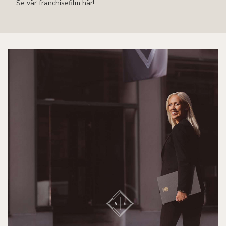
Se vår franchisefilm här!