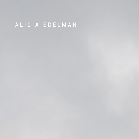
072-388 24 24
Våra hem
Sälj med