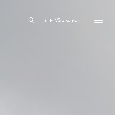
Våra kontor
team
Jobba med oss