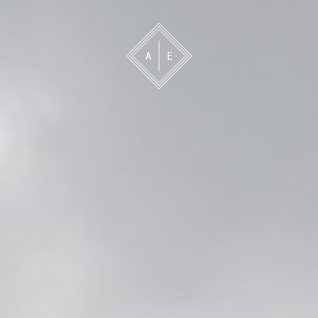
 oss
Bevakning
Franchise
Om oss
Vårt 