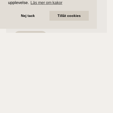
upplevelse.
Läs mer om kakor
Visning
Kontakta ansvarig mäklare för bokning av
Nej tack
Tillåt cookies
personlig visning.
Intresseanmälan