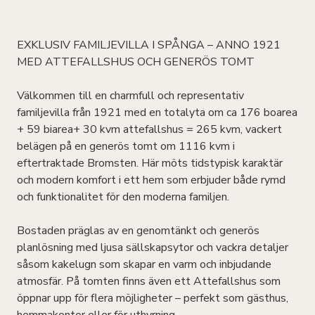
EXKLUSIV FAMILJEVILLA I SPÅNGA – ANNO 1921
MED ATTEFALLSHUS OCH GENERÖS TOMT
Välkommen till en charmfull och representativ
familjevilla från 1921 med en totalyta om ca 176 boarea
+ 59 biarea+ 30 kvm attefallshus = 265 kvm, vackert
belägen på en generös tomt om 1116 kvm i
eftertraktade Bromsten. Här möts tidstypisk karaktär
och modern komfort i ett hem som erbjuder både rymd
och funktionalitet för den moderna familjen.
Bostaden präglas av en genomtänkt och generös
planlösning med ljusa sällskapsytor och vackra detaljer
såsom kakelugn som skapar en varm och inbjudande
atmosfär. På tomten finns även ett Attefallshus som
öppnar upp för flera möjligheter – perfekt som gästhus,