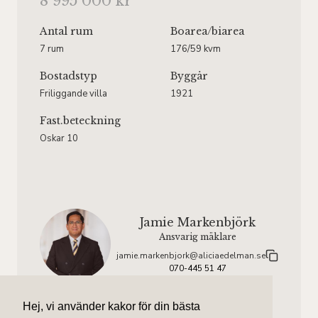
8 995 000 kr
Antal rum
Boarea
/biarea
7 rum
176/59 kvm
Bostadstyp
Byggår
Friliggande villa
1921
Fast.beteckning
Oskar 10
Jamie Markenbjörk
Ansvarig mäklare
jamie.markenbjork@aliciaedelman.se
070-445 51 47
Hej, vi använder kakor för din bästa