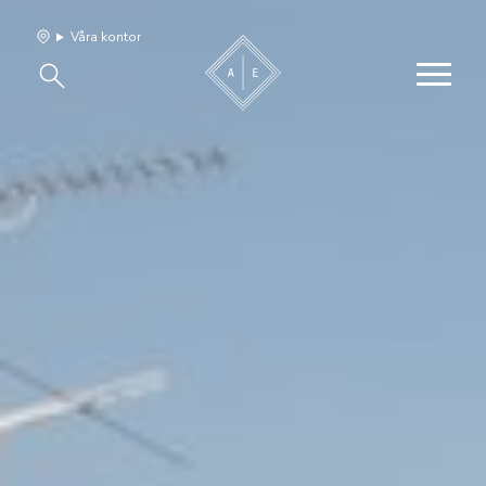
Våra kontor
Våra hem
Sälj med oss
Bevakning
Franchise
Om oss
Vårt team
Jobba med oss