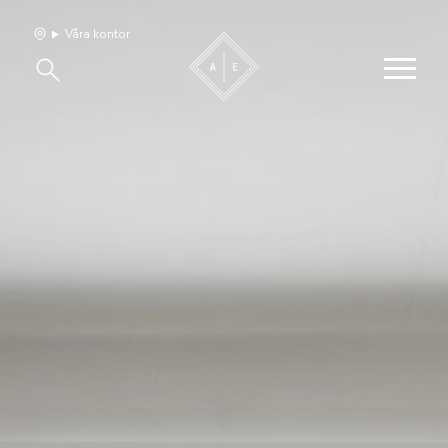
Våra kontor
Våra hem
Sälj med oss
Bevakning
Franchise
Om oss
Vårt team
Jobba med oss