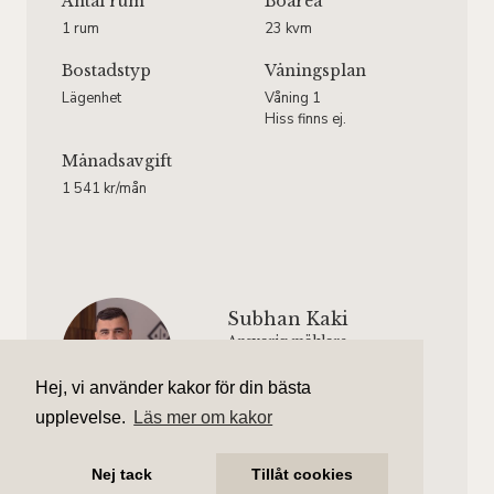
Antal rum
Boarea
1 rum
23 kvm
Bostadstyp
Våningsplan
Lägenhet
Våning 1
Hiss finns ej.
Månadsavgift
1 541 kr/mån
Subhan Kaki
Ansvarig mäklare
subhan.kaki@aliciaedelman.se
Hej, vi använder kakor för din bästa
076-838 26 69
upplevelse.
Läs mer om kakor
Felix Balkerud
Assisterande mäklare
Nej tack
Tillåt cookies