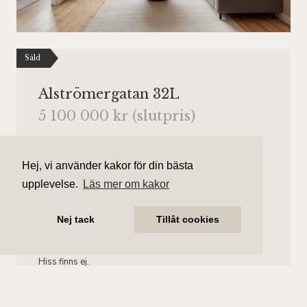
Såld
Alströmergatan 32L
5 100 000 kr (slutpris)
Antal rum
Boarea
2 rum
45 kvm
Hej, vi använder kakor för din bästa
upplevelse.
Läs mer om kakor
Område
Bostadstyp
Kungsholmen
Lägenhet
Nej tack
Tillåt cookies
Våningsplan
Månadsavgift
Våning 3 av 4.
2 699 kr/mån
Hiss finns ej.