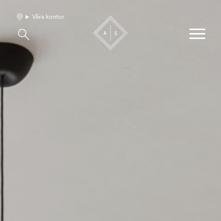
Våra kontor
Våra hem
Sälj med oss
Bevakning
Franchise
Om oss
Vårt team
Jobba med oss