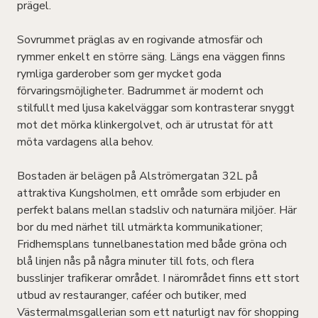
prägel.
Sovrummet präglas av en rogivande atmosfär och
rymmer enkelt en större säng. Längs ena väggen finns
rymliga garderober som ger mycket goda
förvaringsmöjligheter. Badrummet är modernt och
stilfullt med ljusa kakelväggar som kontrasterar snyggt
mot det mörka klinkergolvet, och är utrustat för att
möta vardagens alla behov.
Bostaden är belägen på Alströmergatan 32L på
attraktiva Kungsholmen, ett område som erbjuder en
perfekt balans mellan stadsliv och naturnära miljöer. Här
bor du med närhet till utmärkta kommunikationer;
Fridhemsplans tunnelbanestation med både gröna och
blå linjen nås på några minuter till fots, och flera
busslinjer trafikerar området. I närområdet finns ett stort
utbud av restauranger, caféer och butiker, med
Västermalmsgallerian som ett naturligt nav för shopping