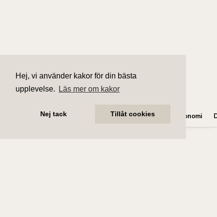
Hej, vi använder kakor för din bästa
upplevelse.
Läs mer om kakor
Nej tack
Tillåt cookies
Fakta
Rumsbeskrivning
Byggnad
Förening
Ekonomi
Bostadsinformation
Upplåtelseform
Bostadsrätt
Adress
Älvkarleövägen 19