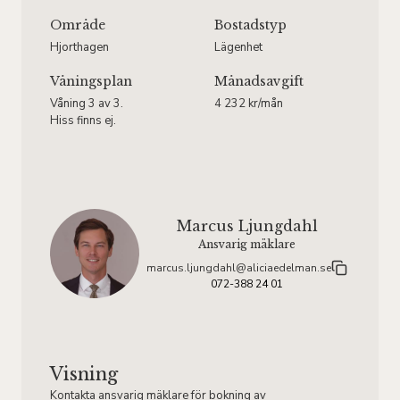
Område
Bostadstyp
Hjorthagen
Lägenhet
Våningsplan
Månadsavgift
Våning 3 av 3.
4 232 kr/mån
Hiss finns ej.
Marcus Ljungdahl
Ansvarig mäklare
marcus.ljungdahl@aliciaedelman.se
072-388 24 01
Visning
Kontakta ansvarig mäklare för bokning av