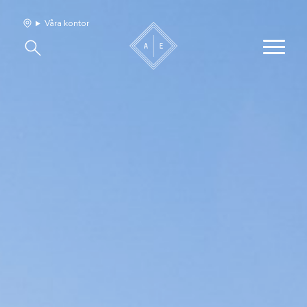
Våra kontor
Våra hem
Sälj med oss
Bevakning
Franchise
Om oss
Vårt team
Jobba med oss