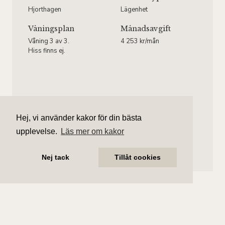
Hjorthagen
Lägenhet
Våningsplan
Månadsavgift
Våning 3 av 3.
4 253 kr/mån
Hiss finns ej.
Linnea Mott
Hej, vi använder kakor för din bästa
Ansvarig mäklare
upplevelse.
Läs mer om kakor
linnea.mott@aliciaedelman.se
072-388 24 08
Nej tack
Tillåt cookies