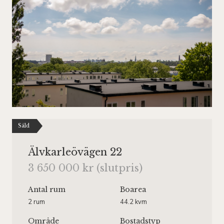
Såld
Älvkarleövägen 22
3 650 000 kr (slutpris)
Antal rum
Boarea
2 rum
44.2 kvm
Område
Bostadstyp