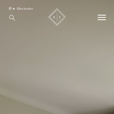
Våra kontor
Våra hem
Sälj med oss
Bevakning
Franchise
Om oss
Vårt team
Jobba med oss