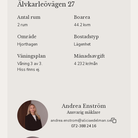
Älvkarleövägen 27
Antal rum
Boarea
2 rum
44.2 kvm
Område
Bostadstyp
Hjorthagen
Lägenhet
Våningsplan
Månadsavgift
Våning 3 av 3.
4 232 kr/mån
Hiss finns ej.
Andrea Enström
Ansvarig mäklare
andrea.enstrom@aliciaedelman.se
072-388 24 16