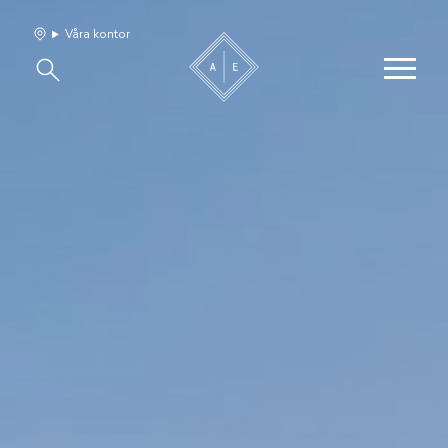
Våra kontor
Våra hem
Sälj med oss
Bevakning
Franchise
Om oss
Vårt team
Jobba med oss