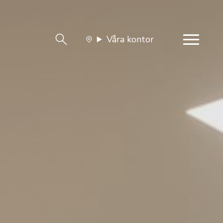
Våra kontor
team
Jobba med oss