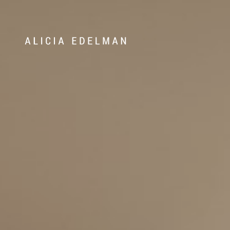
Våra hem
Sälj med