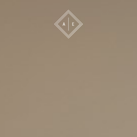
 oss
Bevakning
Franchise
Om oss
Vårt 