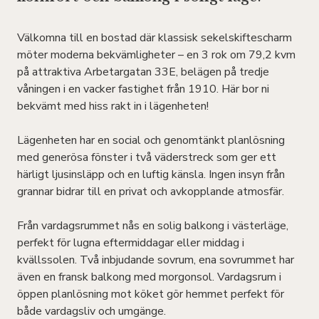
Välkomna till en bostad där klassisk sekelskiftescharm
möter moderna bekvämligheter – en 3 rok om 79,2 kvm
på attraktiva Arbetargatan 33E, belägen på tredje
våningen i en vacker fastighet från 1910. Här bor ni
bekvämt med hiss rakt in i lägenheten!
Lägenheten har en social och genomtänkt planlösning
med generösa fönster i två väderstreck som ger ett
härligt ljusinsläpp och en luftig känsla. Ingen insyn från
grannar bidrar till en privat och avkopplande atmosfär.
Från vardagsrummet nås en solig balkong i västerläge,
perfekt för lugna eftermiddagar eller middag i
kvällssolen. Två inbjudande sovrum, ena sovrummet har
även en fransk balkong med morgonsol. Vardagsrum i
öppen planlösning mot köket gör hemmet perfekt för
både vardagsliv och umgänge.