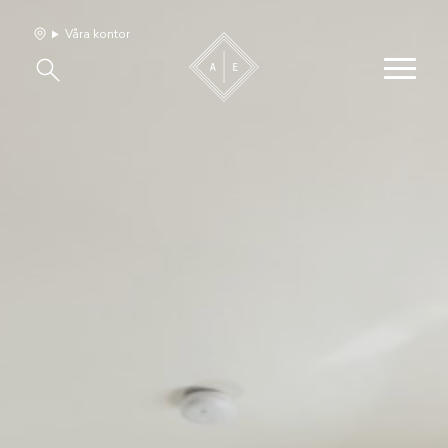
Våra kontor
Våra hem
Sälj med oss
Bevakning
Franchise
Om oss
Vårt team
Jobba med oss