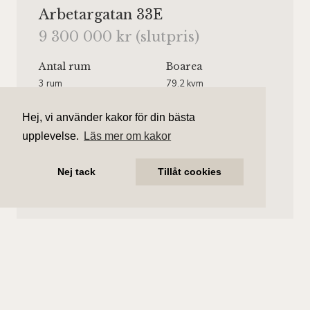
Arbetargatan 33E
9 300 000 kr (slutpris)
Antal rum
Boarea
3 rum
79.2 kvm
Område
Bostadstyp
Hej, vi använder kakor för din bästa
Kungsholmen
Lägenhet
upplevelse.
Läs mer om kakor
Våningsplan
Månadsavgift
Våning 3 av 4.
5 189 kr/mån
Nej tack
Tillåt cookies
Hiss finns.
Evelinn Åkerman
Ansvarig mäklare
evelinn.akerman@aliciaedelman.se