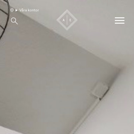
Våra kontor
Våra hem
Sälj med oss
Bevakning
Franchise
Om oss
Vårt team
Jobba med oss