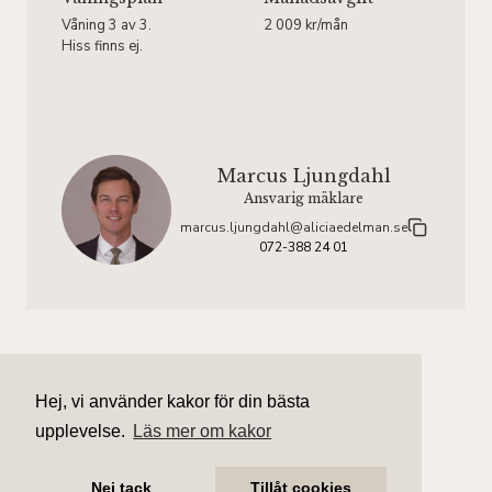
Våning 3 av 3.
2 009 kr/mån
Hiss finns ej.
Marcus Ljungdahl
Ansvarig mäklare
marcus.ljungdahl@aliciaedelman.se
072-388 24 01
Hej, vi använder kakor för din bästa
upplevelse.
Läs mer om kakor
Nej tack
Tillåt cookies