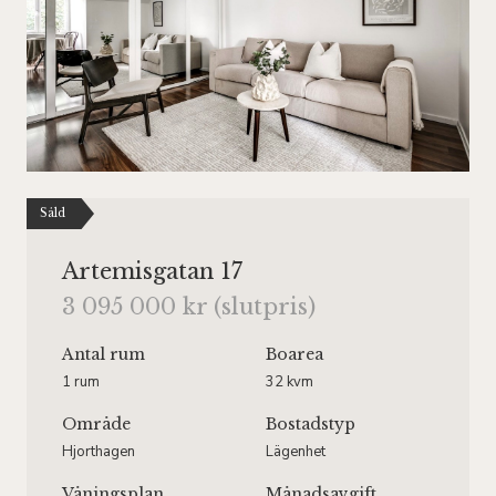
Såld
Artemisgatan 17
3 095 000 kr (slutpris)
Antal rum
Boarea
1 rum
32 kvm
Område
Bostadstyp
Hjorthagen
Lägenhet
Våningsplan
Månadsavgift