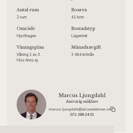
Antal rum
Boarea
2 rum
41 kvm
Område
Bostadstyp
Hjorthagen
Lägenhet
Våningsplan
Månadsavgift
Våning 1 av 3.
3 464 kr/mån
Hiss finns ej.
Marcus Ljungdahl
Ansvarig mäklare
marcus.ljungdahl@aliciaedelman.se
072-388 24 01