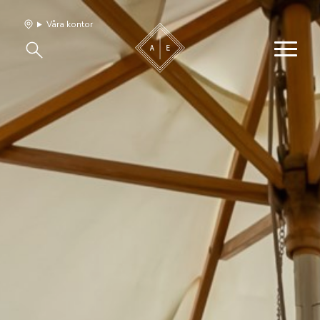
Våra kontor
Våra hem
Sälj med oss
Bevakning
Franchise
Om oss
Vårt team
Jobba med oss