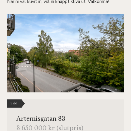
När ni väl klivit in, vill ni knappt kliva ut. Välkomna!
Såld
Artemisgatan 83
3 650 000 kr (slutpris)