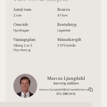
Antal rum
Boarea
2 rum
47 kvm
Område
Bostadstyp
Hjorthagen
Lägenhet
Våningsplan
Månadsavgift
Våning 1 av 3.
3 970 kr/mån
Hiss finns ej.
Marcus Ljungdahl
Ansvarig mäklare
marcus.ljungdahl@aliciaedelman.se
072-388 24 01