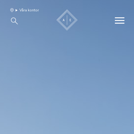
Våra kontor
Våra hem
Sälj med oss
Bevakning
Franchise
Om oss
Vårt team
Jobba med oss