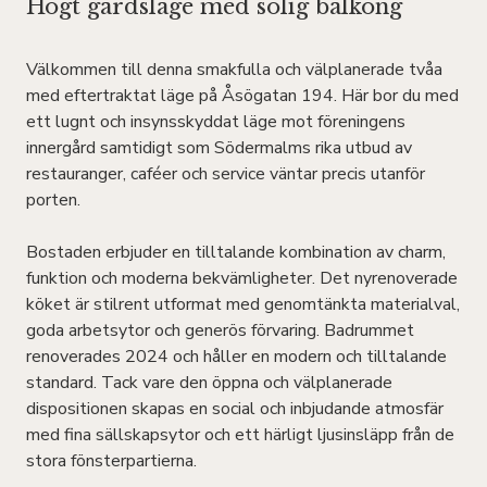
Högt gårdsläge med solig balkong
Välkommen till denna smakfulla och välplanerade tvåa
med eftertraktat läge på Åsögatan 194. Här bor du med
ett lugnt och insynsskyddat läge mot föreningens
innergård samtidigt som Södermalms rika utbud av
restauranger, caféer och service väntar precis utanför
porten.
Bostaden erbjuder en tilltalande kombination av charm,
funktion och moderna bekvämligheter. Det nyrenoverade
köket är stilrent utformat med genomtänkta materialval,
goda arbetsytor och generös förvaring. Badrummet
renoverades 2024 och håller en modern och tilltalande
standard. Tack vare den öppna och välplanerade
dispositionen skapas en social och inbjudande atmosfär
med fina sällskapsytor och ett härligt ljusinsläpp från de
stora fönsterpartierna.