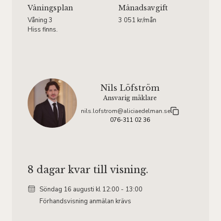
Våningsplan
Månadsavgift
Våning 3
3 051 kr/mån
Hiss finns.
Nils Löfström
Ansvarig mäklare
nils.lofstrom@aliciaedelman.se
076-311 02 36
8 dagar kvar till visning.
Söndag 16
augusti
kl 12:00 - 13:00
Förhandsvisning anmälan krävs