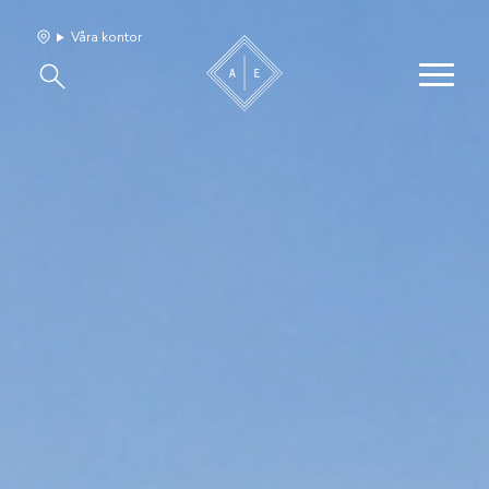
Våra kontor
Våra hem
Sälj med oss
Bevakning
Franchise
Om oss
Vårt team
Jobba med oss