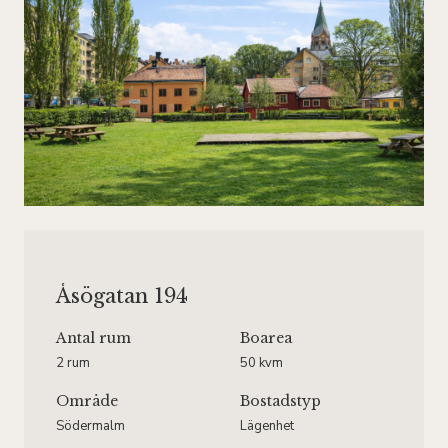
Åsögatan 194
Antal rum
Boarea
2 rum
50 kvm
Område
Bostadstyp
Södermalm
Lägenhet