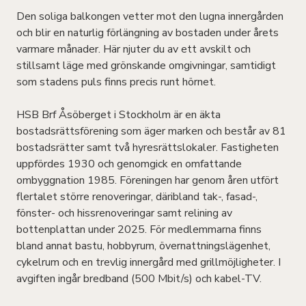
Den soliga balkongen vetter mot den lugna innergården
och blir en naturlig förlängning av bostaden under årets
varmare månader. Här njuter du av ett avskilt och
stillsamt läge med grönskande omgivningar, samtidigt
som stadens puls finns precis runt hörnet.
HSB Brf Åsöberget i Stockholm är en äkta
bostadsrättsförening som äger marken och består av 81
bostadsrätter samt två hyresrättslokaler. Fastigheten
uppfördes 1930 och genomgick en omfattande
ombyggnation 1985. Föreningen har genom åren utfört
flertalet större renoveringar, däribland tak-, fasad-,
fönster- och hissrenoveringar samt relining av
bottenplattan under 2025. För medlemmarna finns
bland annat bastu, hobbyrum, övernattningslägenhet,
cykelrum och en trevlig innergård med grillmöjligheter. I
avgiften ingår bredband (500 Mbit/s) och kabel-TV.