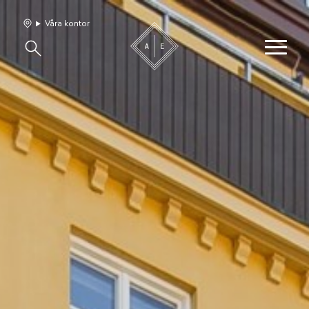
Våra kontor
Våra hem
Sälj med oss
Bevakning
Franchise
Om oss
Vårt team
Jobba med oss