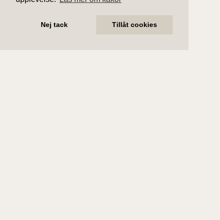
Nej tack
Tillåt cookies
Fakta
Rumsbeskrivning
Byggnad
Förening
Ekonomi
Bostadsinformation
Upplåtelseform
Bostadsrätt
Adress
Atlasgatan 3
Postadress
113 20 Stockholm