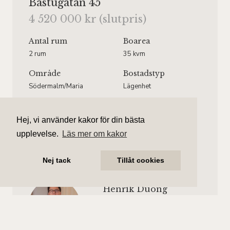
Bastugatan 45
4 520 000 kr (slutpris)
Antal rum
Boarea
2 rum
35 kvm
Område
Bostadstyp
Södermalm/Maria
Lägenhet
Våningsplan
Månadsavgift
Våning 3 av 5.
2 380 kr/mån
Hej, vi använder kakor för din bästa
Hiss finns.
upplevelse.
Läs mer om kakor
Nej tack
Tillåt cookies
Henrik Duong
Ansvarig mäklare
henrik.duong@aliciaedelman.se
076-396 57 55