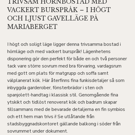
TRIVSAM HÖRNBOSTAD MED
VACKERT BURSPRÅK – I HÖGT
OCH LJUST GAVELLÄGE PÅ
MARIABERGET
I högt och soligt läge ligger denna trivsamma bostad i
hörnläge och med vackert burspråk! Lägenhetens
disponering gör den perfekt för både en och två personer
tack vare större sovrum med bra förvaring, vardagsrum
med gott om plats för matgrupp och soffa samt
välplanerat kök. Här återfinns fina funkisdetaljer så som
inbyggda garderober, fönsterbrädor i sten och
spanjolett-handtag i klassisk stil. Genomgående fina
ytskikt och tidlöst renoverat kök och badrum skapar
tillsammans med de bevarade detaljerna en fin symbios
och ett hem man trivs i! Se utlåtande från
stadsbyggnadskontoret gällande balkong i söder från
sovrummet under dokument.