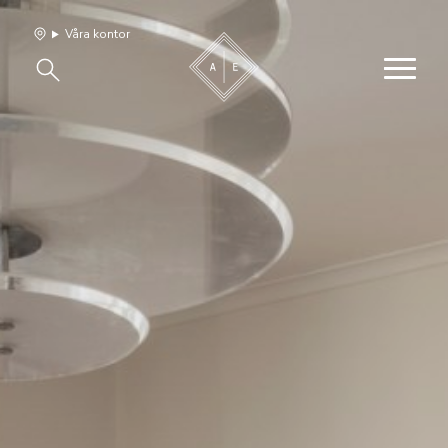
Våra kontor
Våra hem
Sälj med oss
Bevakning
Franchise
Om oss
Vårt team
Jobba med oss