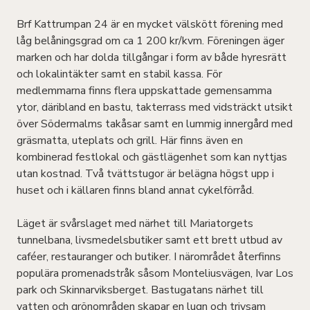
Brf Kattrumpan 24 är en mycket välskött förening med
låg belåningsgrad om ca 1 200 kr/kvm. Föreningen äger
marken och har dolda tillgångar i form av både hyresrätt
och lokalintäkter samt en stabil kassa. För
medlemmarna finns flera uppskattade gemensamma
ytor, däribland en bastu, takterrass med vidsträckt utsikt
över Södermalms takåsar samt en lummig innergård med
gräsmatta, uteplats och grill. Här finns även en
kombinerad festlokal och gästlägenhet som kan nyttjas
utan kostnad. Två tvättstugor är belägna högst upp i
huset och i källaren finns bland annat cykelförråd.
Läget är svårslaget med närhet till Mariatorgets
tunnelbana, livsmedelsbutiker samt ett brett utbud av
caféer, restauranger och butiker. I närområdet återfinns
populära promenadstråk såsom Monteliusvägen, Ivar Los
park och Skinnarviksberget. Bastugatans närhet till
vatten och grönområden skapar en lugn och trivsam