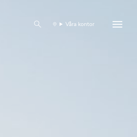
Våra kontor
team
Jobba med oss