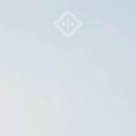
 oss
Bevakning
Franchise
Om oss
Vårt 