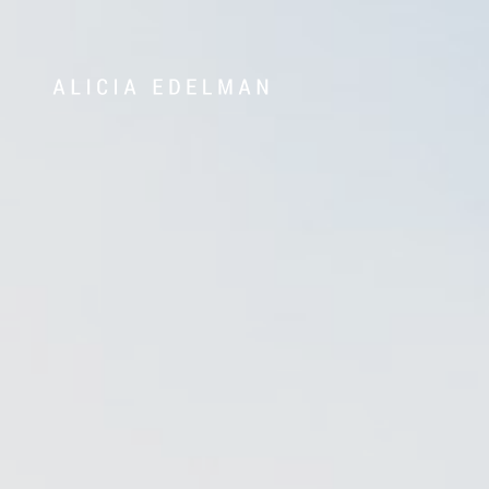
Våra hem
Sälj med