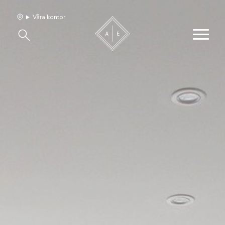
Våra kontor
Våra hem
Sälj med oss
Bevakning
Franchise
Om oss
Vårt team
Jobba med oss