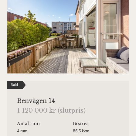
Såld
Benvägen 14
1 120 000 kr (slutpris)
Antal rum
Boarea
4 rum
86.5 kvm