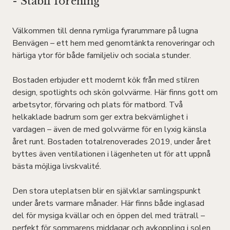
- Stabil förening
Välkommen till denna rymliga fyrarummare på lugna
Benvägen – ett hem med genomtänkta renoveringar och
härliga ytor för både familjeliv och sociala stunder.
Bostaden erbjuder ett modernt kök från med stilren
design, spotlights och skön golvvärme. Här finns gott om
arbetsytor, förvaring och plats för matbord. Två
helkaklade badrum som ger extra bekvämlighet i
vardagen – även de med golvvärme för en lyxig känsla
året runt. Bostaden totalrenoverades 2019, under året
byttes även ventilationen i lägenheten ut för att uppnå
bästa möjliga livskvalité.
Den stora uteplatsen blir en självklar samlingspunkt
under årets varmare månader. Här finns både inglasad
del för mysiga kvällar och en öppen del med trätrall –
perfekt för sommarens middagar och avkoppling i solen.