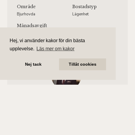
Område
Bostadstyp
Bjurhovda
Lägenhet
Månadsavgift
5 186 kr/mån
Hej, vi använder kakor för din bästa
upplevelse.
Läs mer om kakor
Nej tack
Tillåt cookies
Andreas Wilhelmsson
Ansvarig mäklare
andreas.wilhelmsson@aliciaedelman.se
072-388 24 63