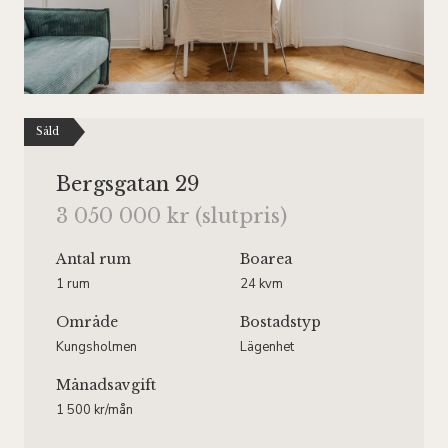
Såld
Bergsgatan 29
3 050 000 kr (slutpris)
Antal rum
Boarea
1 rum
24 kvm
Område
Bostadstyp
Kungsholmen
Lägenhet
Månadsavgift
1 500 kr/mån