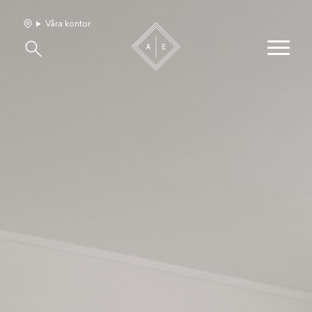
Våra kontor
Våra hem
Sälj med oss
Bevakning
Franchise
Om oss
Vårt team
Jobba med oss