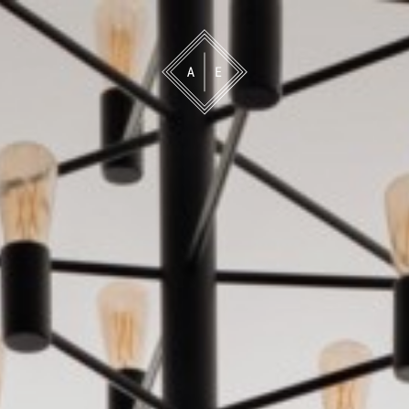
 oss
Bevakning
Franchise
Om oss
Vårt 