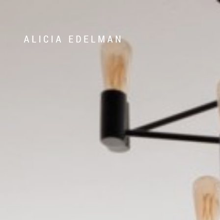
Våra hem
Sälj med