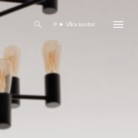
Våra kontor
team
Jobba med oss