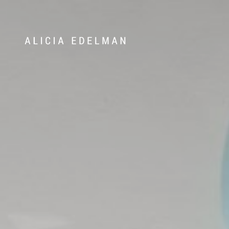
Våra hem
Sälj med