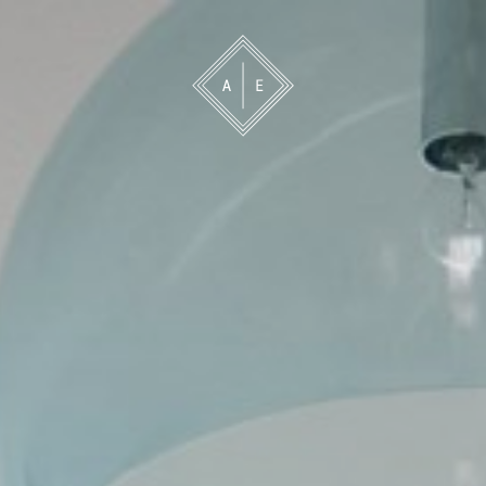
 oss
Bevakning
Franchise
Om oss
Vårt 