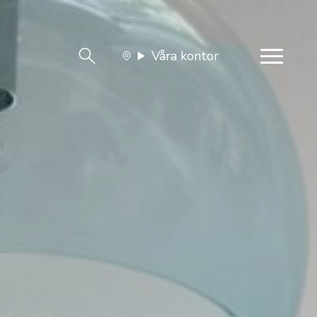
Våra kontor
team
Jobba med oss