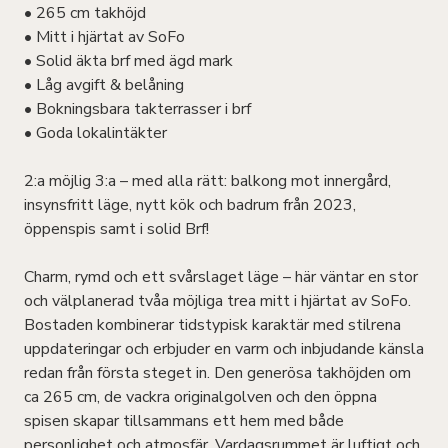
• 265 cm takhöjd
• Mitt i hjärtat av SoFo
• Solid äkta brf med ägd mark
• Låg avgift & belåning
• Bokningsbara takterrasser i brf
• Goda lokalintäkter
2:a möjlig 3:a – med alla rätt: balkong mot innergård,
insynsfritt läge, nytt kök och badrum från 2023,
öppenspis samt i solid Brf!
Charm, rymd och ett svårslaget läge – här väntar en stor
och välplanerad tvåa möjliga trea mitt i hjärtat av SoFo.
Bostaden kombinerar tidstypisk karaktär med stilrena
uppdateringar och erbjuder en varm och inbjudande känsla
redan från första steget in. Den generösa takhöjden om
ca 265 cm, de vackra originalgolven och den öppna
spisen skapar tillsammans ett hem med både
personlighet och atmosfär. Vardagsrummet är luftigt och