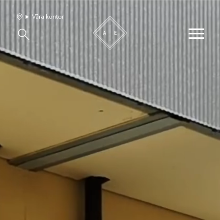
Våra kontor
Våra hem
Sälj med oss
Bevakning
Franchise
Om oss
Vårt team
Jobba med oss