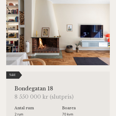
Såld
Bondegatan 18
8 550 000 kr (slutpris)
Antal rum
Boarea
2 rum
70 kvm