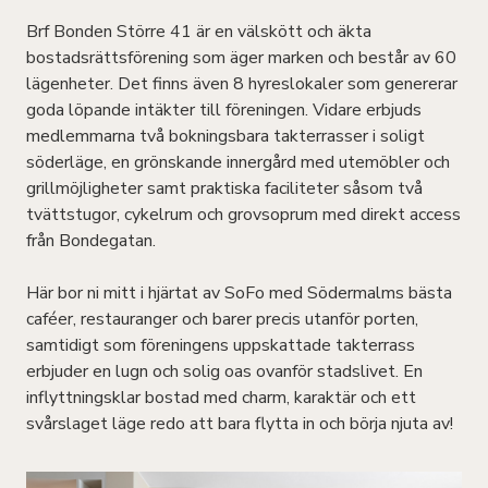
Brf Bonden Större 41 är en välskött och äkta
bostadsrättsförening som äger marken och består av 60
lägenheter. Det finns även 8 hyreslokaler som genererar
goda löpande intäkter till föreningen. Vidare erbjuds
medlemmarna två bokningsbara takterrasser i soligt
söderläge, en grönskande innergård med utemöbler och
grillmöjligheter samt praktiska faciliteter såsom två
tvättstugor, cykelrum och grovsoprum med direkt access
från Bondegatan.
Här bor ni mitt i hjärtat av SoFo med Södermalms bästa
caféer, restauranger och barer precis utanför porten,
samtidigt som föreningens uppskattade takterrass
erbjuder en lugn och solig oas ovanför stadslivet. En
inflyttningsklar bostad med charm, karaktär och ett
svårslaget läge redo att bara flytta in och börja njuta av!