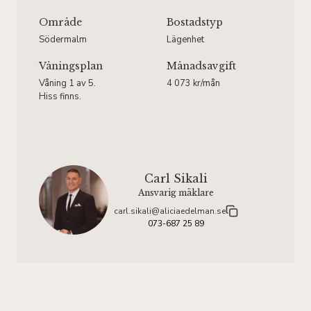
Område
Bostadstyp
Södermalm
Lägenhet
Våningsplan
Månadsavgift
Våning 1 av 5.
4 073 kr/mån
Hiss finns.
Carl Sikali
Ansvarig mäklare
carl.sikali@aliciaedelman.se
073-687 25 89