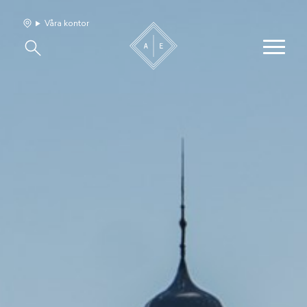
Våra kontor
Våra hem
Sälj med oss
Bevakning
Franchise
Om oss
Vårt team
Jobba med oss