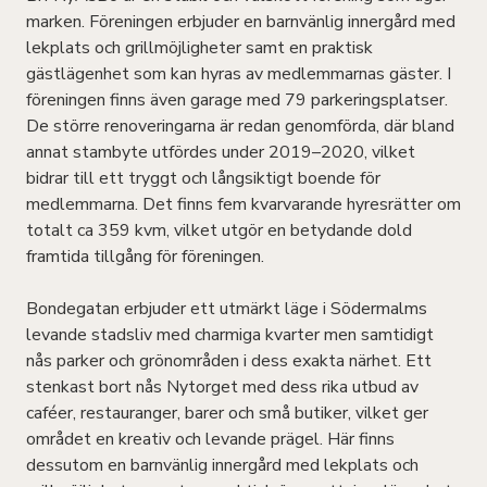
marken. Föreningen erbjuder en barnvänlig innergård med
lekplats och grillmöjligheter samt en praktisk
gästlägenhet som kan hyras av medlemmarnas gäster. I
föreningen finns även garage med 79 parkeringsplatser.
De större renoveringarna är redan genomförda, där bland
annat stambyte utfördes under 2019–2020, vilket
bidrar till ett tryggt och långsiktigt boende för
medlemmarna. Det finns fem kvarvarande hyresrätter om
totalt ca 359 kvm, vilket utgör en betydande dold
framtida tillgång för föreningen.
Bondegatan erbjuder ett utmärkt läge i Södermalms
levande stadsliv med charmiga kvarter men samtidigt
nås parker och grönområden i dess exakta närhet. Ett
stenkast bort nås Nytorget med dess rika utbud av
caféer, restauranger, barer och små butiker, vilket ger
området en kreativ och levande prägel. Här finns
dessutom en barnvänlig innergård med lekplats och