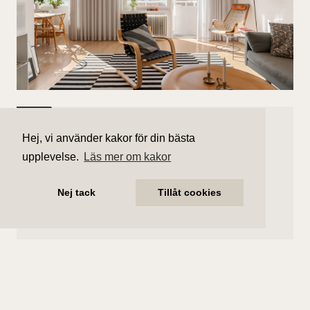
Såld
Hej, vi använder kakor för din bästa
Bondegatan 25B
upplevelse.
Läs mer om kakor
11 100 000 kr (slutpris)
Nej tack
Tillåt cookies
Antal rum
Boarea
3 rum
83 kvm
Område
Bostadstyp
Södermalm
Lägenhet
Våningsplan
Månadsavgift
Våning 6 av 6.
5 008 kr/mån