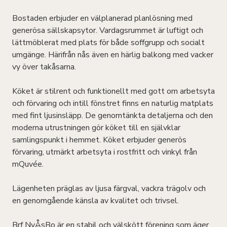
Bostaden erbjuder en välplanerad planlösning med
generösa sällskapsytor. Vardagsrummet är luftigt och
lättmöblerat med plats för både soffgrupp och socialt
umgänge. Härifrån nås även en härlig balkong med vacker
vy över takåsarna.
Köket är stilrent och funktionellt med gott om arbetsyta
och förvaring och intill fönstret finns en naturlig matplats
med fint ljusinsläpp. De genomtänkta detaljerna och den
moderna utrustningen gör köket till en självklar
samlingspunkt i hemmet. Köket erbjuder generös
förvaring, utmärkt arbetsyta i rostfritt och vinkyl från
mQuvée.
Lägenheten präglas av ljusa färgval, vackra trägolv och
en genomgående känsla av kvalitet och trivsel.
Brf NyÅsBo är en stabil och välskött förening som äger