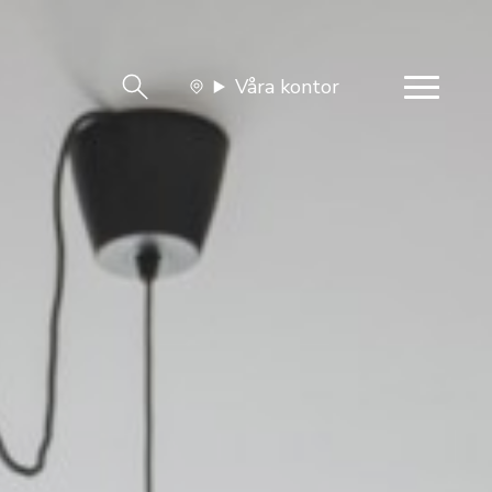
Våra kontor
team
Jobba med oss