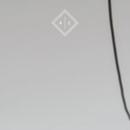
 oss
Bevakning
Franchise
Om oss
Vårt 