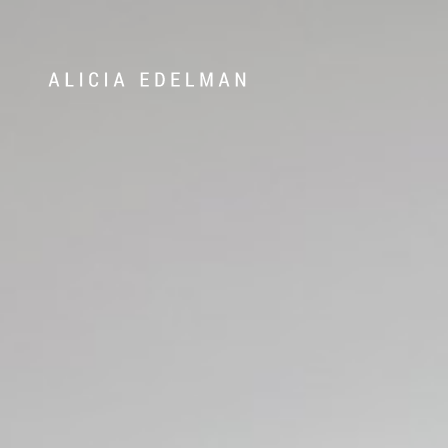
Våra hem
Sälj med