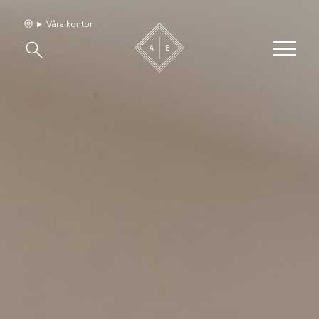
Våra kontor
Våra hem
Sälj med oss
Bevakning
Franchise
Om oss
Vårt team
Jobba med oss