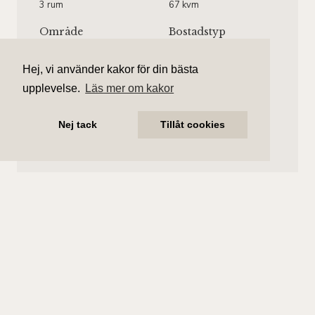
3 rum
67 kvm
Område
Bostadstyp
Södermalm/Mariatorget
Lägenhet
Hej, vi använder kakor för din bästa
Våningsplan
Månadsavgift
upplevelse.
Läs mer om kakor
Våning 3 av 4.
4 174 kr/mån
Hiss finns.
Nej tack
Tillåt cookies
Markus Olsson
Ansvarig mäklare
markus.olsson@aliciaedelman.se
073-363 90 55