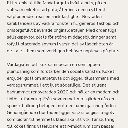
Ett stenkast från Mariatorgets livfulla puls, på en
stillsam enkelriktad gata, återfinns denna ytterst
välplanerade trea i en anrik fastighet. Bostaden
karaktäriseras av vackra fönster i fil, generös takhöjd och
omsorgsfullt bevarade originaldetaljer. Med ordentliga
sällskapsytor, plats för större middagsbjudningar samt
rofyllt placerade sovrum i varsin del av lägenheten är
detta ett hem som verkligen behöver upplevas på plats.
Vardagsrum och kök samspelar i en semiöppen
planlösning som förstärker den sociala känslan. Köket
erbjuder gott om arbetsyta och ligger, tillsammans med
vardagsrummet, i ett ljust söderläge. Det stilrena
badrummet renoverades 2020 och håller en modern och
tidlös utformning. Från sovrummet mot gården nås en
spansk balkong belägen mot den lummiga innergården.
Genomgående i bostaden ligger vackra originalträgolv
som bidrar till hemmets klassiska uttryck. I anslutning
till köket finns ytterligare ett rymligt rum som passar