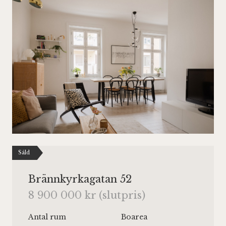
Såld
Brännkyrkagatan 52
8 900 000 kr (slutpris)
Antal rum
Boarea