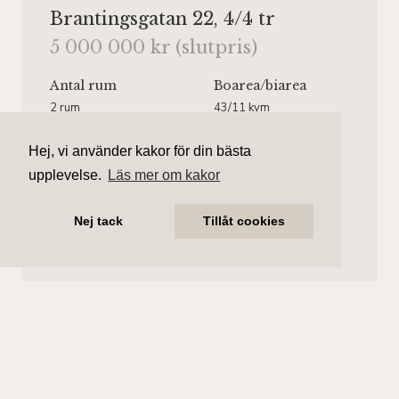
Brantingsgatan 22, 4/4 tr
5 000 000 kr (slutpris)
Antal rum
Boarea
/biarea
2 rum
43/11 kvm
Område
Bostadstyp
Hej, vi använder kakor för din bästa
Gärdet
Lägenhet
upplevelse.
Läs mer om kakor
Våningsplan
Månadsavgift
Våning 4 av 4.
4 134 kr/mån
Nej tack
Tillåt cookies
Hiss finns.
Ebba Thielebeule
Ansvarig mäklare
ebba.thielebeule@aliciaedelman.se