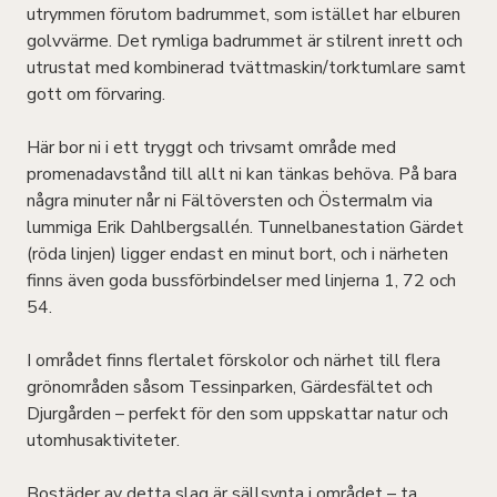
utrymmen förutom badrummet, som istället har elburen
golvvärme. Det rymliga badrummet är stilrent inrett och
utrustat med kombinerad tvättmaskin/torktumlare samt
gott om förvaring.
Här bor ni i ett tryggt och trivsamt område med
promenadavstånd till allt ni kan tänkas behöva. På bara
några minuter når ni Fältöversten och Östermalm via
lummiga Erik Dahlbergsallén. Tunnelbanestation Gärdet
(röda linjen) ligger endast en minut bort, och i närheten
finns även goda bussförbindelser med linjerna 1, 72 och
54.
I området finns flertalet förskolor och närhet till flera
grönområden såsom Tessinparken, Gärdesfältet och
Djurgården – perfekt för den som uppskattar natur och
utomhusaktiviteter.
Bostäder av detta slag är sällsynta i området – ta