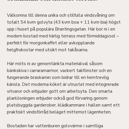
Välkomna till denna unika och stilfulla vindsvåning om
totalt 54 kvm golvyta (43 kvm boa + 11 kvm bia) högst
upp i huset på populära Brantingsgatan. Här bor ni i en
modern bostad med härlig terrass med förmiddagssol –
perfekt för morgonkaffet eller avkopplande
helgfrukostar med utsikt mot takåsarna.
Här möts ni av genomtänkta materialval såsom
bänkskiva i carraramarmor, vackert takfönster och en
fungerande braskamin som bidrar till en hemtrevlig
känsla. Det moderna köket är utrustat med integrerade
vitvaror och erbjuder gott om arbetsyta. Den smarta
planlösningen erbjuder också god förvaring genom
platsbyggda garderober, klädkammare i hallen samt ett
praktiskt vindsförråd beläget mittemot lägenheten.
Bostaden har vattenburen golvvärme i samtliga