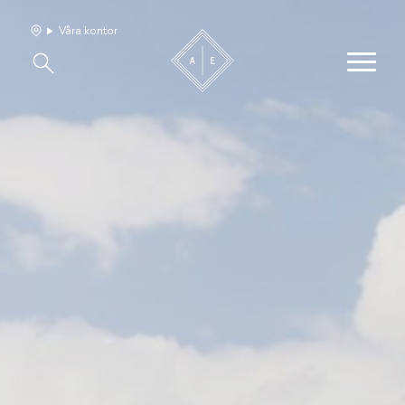
Våra kontor
Våra hem
Sälj med oss
Bevakning
Franchise
Om oss
Vårt team
Jobba med oss