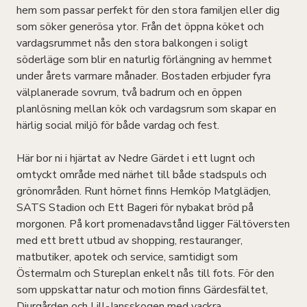
hem som passar perfekt för den stora familjen eller dig
som söker generösa ytor. Från det öppna köket och
vardagsrummet nås den stora balkongen i soligt
söderläge som blir en naturlig förlängning av hemmet
under årets varmare månader. Bostaden erbjuder fyra
välplanerade sovrum, två badrum och en öppen
planlösning mellan kök och vardagsrum som skapar en
härlig social miljö för både vardag och fest.
Här bor ni i hjärtat av Nedre Gärdet i ett lugnt och
omtyckt område med närhet till både stadspuls och
grönområden. Runt hörnet finns Hemköp Matglädjen,
SATS Stadion och Ett Bageri för nybakat bröd på
morgonen. På kort promenadavstånd ligger Fältöversten
med ett brett utbud av shopping, restauranger,
matbutiker, apotek och service, samtidigt som
Östermalm och Stureplan enkelt nås till fots. För den
som uppskattar natur och motion finns Gärdesfältet,
Djurgården och Lill-Jansskogen med vackra