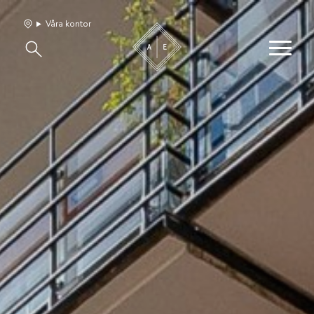
Våra kontor
Våra hem
Sälj med oss
Bevakning
Franchise
Om oss
Vårt team
Jobba med oss