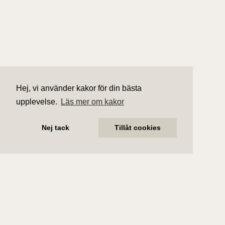
Hej, vi använder kakor för din bästa
upplevelse.
Läs mer om kakor
Nej tack
Tillåt cookies
Fakta
Byggnad
Förening
Ekonomi
Dokument
Viktig i