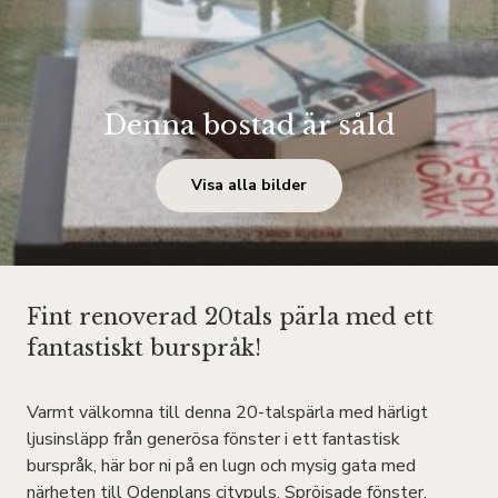
Denna bostad är såld
Visa alla bilder
Fint renoverad 20tals pärla med ett
fantastiskt burspråk!
Varmt välkomna till denna 20-talspärla med härligt
ljusinsläpp från generösa fönster i ett fantastisk
burspråk, här bor ni på en lugn och mysig gata med
närheten till Odenplans citypuls. Spröjsade fönster,