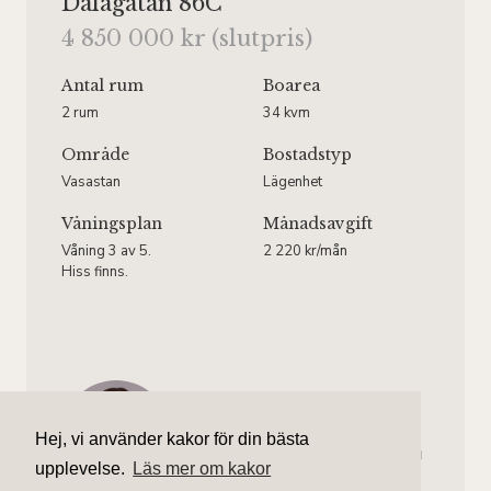
Dalagatan 86C
4 850 000 kr (slutpris)
Antal rum
Boarea
2 rum
34 kvm
Område
Bostadstyp
Vasastan
Lägenhet
Våningsplan
Månadsavgift
Våning 3 av 5.
2 220 kr/mån
Hiss finns.
Amanda Treutiger
Ansvarig mäklare
Hej, vi använder kakor för din bästa
amanda.treutiger@aliciaedelman.se
upplevelse.
Läs mer om kakor
072-388 24 07