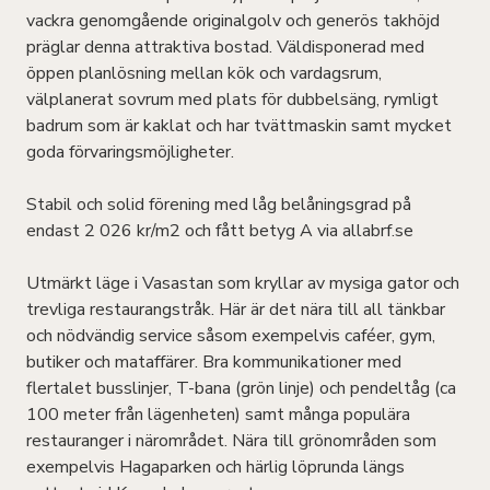
vackra genomgående originalgolv och generös takhöjd
präglar denna attraktiva bostad. Väldisponerad med
öppen planlösning mellan kök och vardagsrum,
välplanerat sovrum med plats för dubbelsäng, rymligt
badrum som är kaklat och har tvättmaskin samt mycket
goda förvaringsmöjligheter.
Stabil och solid förening med låg belåningsgrad på
endast 2 026 kr/m2 och fått betyg A via allabrf.se
Utmärkt läge i Vasastan som kryllar av mysiga gator och
trevliga restaurangstråk. Här är det nära till all tänkbar
och nödvändig service såsom exempelvis caféer, gym,
butiker och mataffärer. Bra kommunikationer med
flertalet busslinjer, T-bana (grön linje) och pendeltåg (ca
100 meter från lägenheten) samt många populära
restauranger i närområdet. Nära till grönområden som
exempelvis Hagaparken och härlig löprunda längs