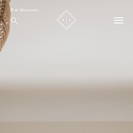
Våra kontor
Våra hem
Sälj med oss
Bevakning
Franchise
Om oss
Vårt team
Jobba med oss