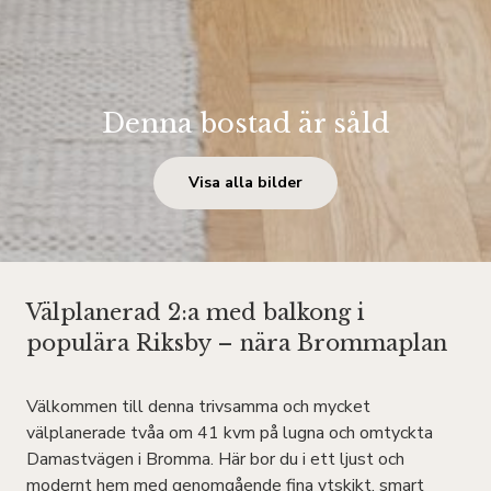
Denna bostad är såld
Visa alla bilder
Välplanerad 2:a med balkong i
populära Riksby – nära Brommaplan
Välkommen till denna trivsamma och mycket
välplanerade tvåa om 41 kvm på lugna och omtyckta
Damastvägen i Bromma. Här bor du i ett ljust och
modernt hem med genomgående fina ytskikt, smart