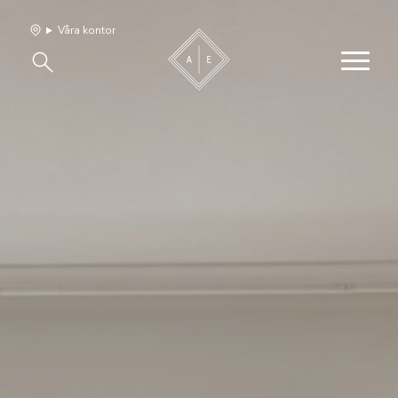
Våra kontor
Våra hem
Sälj med oss
Bevakning
Franchise
Om oss
Vårt team
Jobba med oss