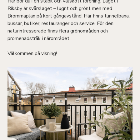
Här bor du i en stabil och välskött förening. Läget i
Riksby är svårslaget – lugnt och grönt men med
Brommaplan på kort gångavstånd. Här finns tunnelbana,
bussar, butiker, restauranger och service. För den
naturintresserade finns flera grönområden och
promenadstråk i närområdet.
Välkommen på visning!