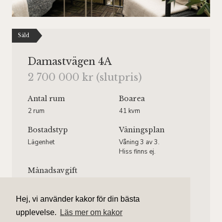
Såld
Damastvägen 4A
2 700 000 kr (slutpris)
Antal rum
Boarea
2 rum
41 kvm
Bostadstyp
Våningsplan
Lägenhet
Våning 3 av 3.
Hiss finns ej.
Månadsavgift
3 560 kr/mån
Hej, vi använder kakor för din bästa
upplevelse.
Läs mer om kakor