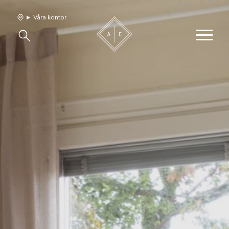
Våra kontor
Våra hem
Sälj med oss
Bevakning
Franchise
Om oss
Vårt team
Jobba med oss