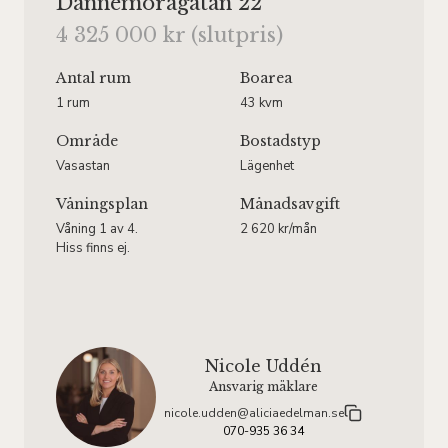
Dannemoragatan 22
4 325 000 kr (slutpris)
Antal rum
Boarea
1 rum
43 kvm
Område
Bostadstyp
Vasastan
Lägenhet
Våningsplan
Månadsavgift
Våning 1 av 4.
2 620 kr/mån
Hiss finns ej.
Nicole Uddén
Ansvarig mäklare
nicole.udden@aliciaedelman.se
070-935 36 34