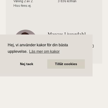
Våning 2 av 2.
3 836 kr/mån
Hiss finns ej.
Marcus Ljungdahl
Ansvarig mäklare
Hej, vi använder kakor för din bästa
marcus.ljungdahl@aliciaedelman.se
072-388 24 01
upplevelse.
Läs mer om kakor
Nej tack
Tillåt cookies