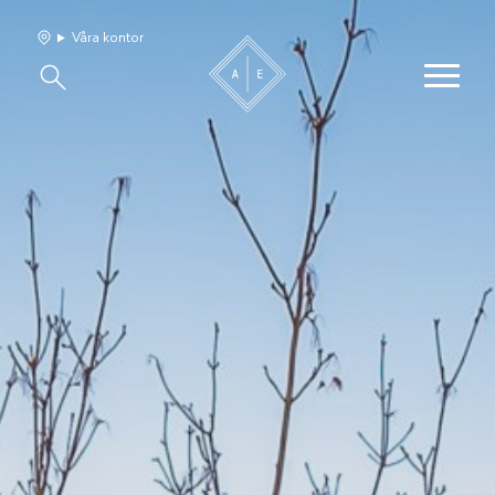
Våra kontor
Våra hem
Sälj med oss
Bevakning
Franchise
Om oss
Vårt team
Jobba med oss