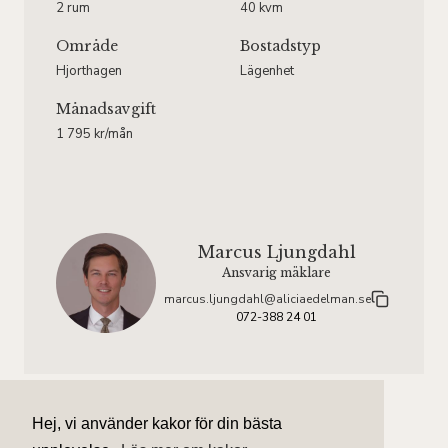
2 rum
40 kvm
Område
Bostadstyp
Hjorthagen
Lägenhet
Månadsavgift
1 795 kr/mån
Marcus Ljungdahl
Ansvarig mäklare
marcus.ljungdahl@aliciaedelman.se
072-388 24 01
Hej, vi använder kakor för din bästa