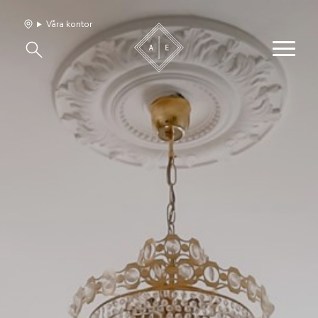
Våra kontor
Våra hem
Sälj med oss
Bevakning
Franchise
Om oss
Vårt team
Jobba med oss