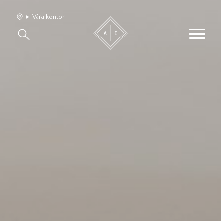
Våra kontor
Våra hem
Sälj med oss
Bevakning
Franchise
Om oss
Vårt team
Jobba med oss