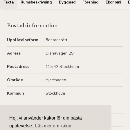
Fakta
Rumsbeskrivning
Byggnad
Förening
Ekonomi
Bostadsinformation
Upplåtelseform
Bostadsrätt
Adress
Dianavägen 29
Postadress
115 42 Stockholm
Område
Hjorthagen
Kommun
Stockholm
Lgh.nr
1150 (förening)
Hej, vi använder kakor för din bästa
Lgh.nr
1002 (adressregister)
upplevelse.
Läs mer om kakor