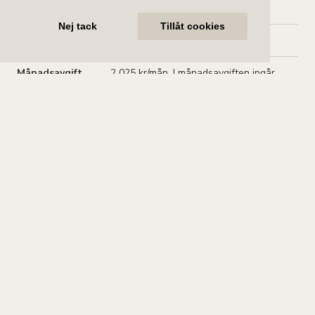
Boarea
41 m² (
föreningens information
)
Nej tack
Tillåt cookies
Antal rum
1.5
rum och kök
Månadsavgift
2 025 kr/mån
. I månadsavgiften ingår
värme och vatten
Pris
3 650 000 kr utgångspris
Planritning