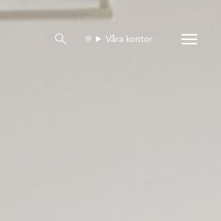
Våra kontor
team
Jobba med oss