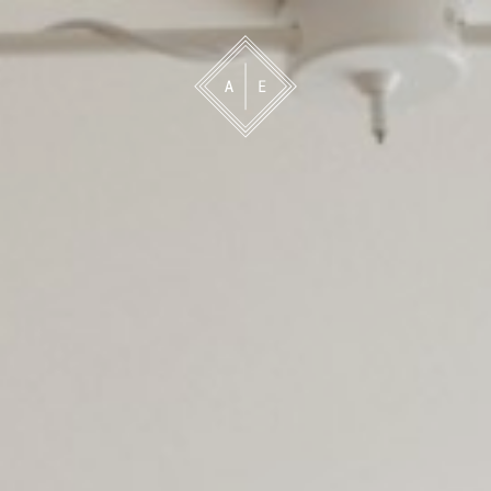
 oss
Bevakning
Franchise
Om oss
Vårt 