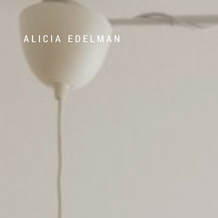
Våra hem
Sälj med