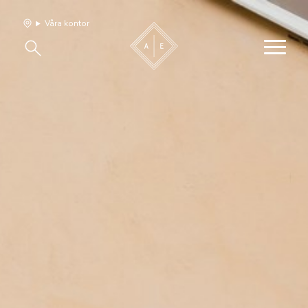
Våra kontor
Våra hem
Sälj med oss
Bevakning
Franchise
Om oss
Vårt team
Jobba med oss