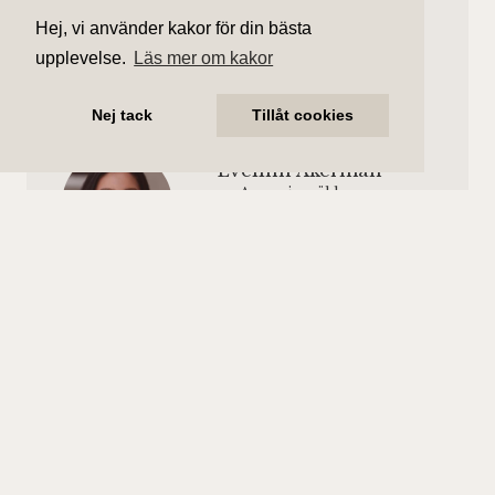
Våning 1 av 5.
1 981 kr/mån
Hej, vi använder kakor för din bästa
Hiss finns.
upplevelse.
Läs mer om kakor
Nej tack
Tillåt cookies
Evelinn Åkerman
Ansvarig mäklare
evelinn.akerman@aliciaedelman.se
072-388 24 19