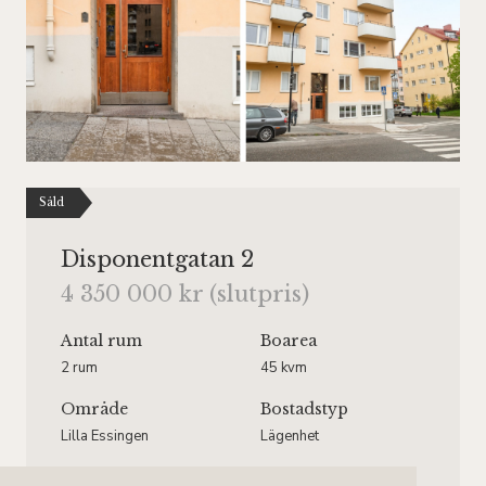
Såld
Disponentgatan 2
4 350 000 kr (slutpris)
Antal rum
Boarea
2 rum
45 kvm
Område
Bostadstyp
Lilla Essingen
Lägenhet
Våningsplan
Månadsavgift