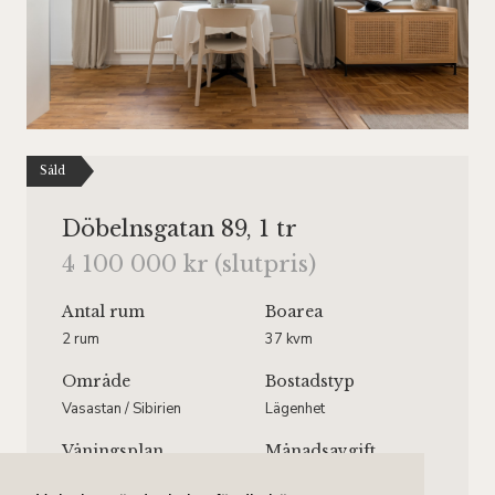
Såld
Döbelnsgatan 89, 1 tr
4 100 000 kr (slutpris)
Antal rum
Boarea
2 rum
37 kvm
Område
Bostadstyp
Vasastan / Sibirien
Lägenhet
Våningsplan
Månadsavgift
Våning 1 av 6.
1 064 kr/mån