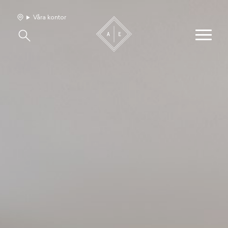
Våra kontor
Våra hem
Sälj med oss
Bevakning
Franchise
Om oss
Vårt team
Jobba med oss