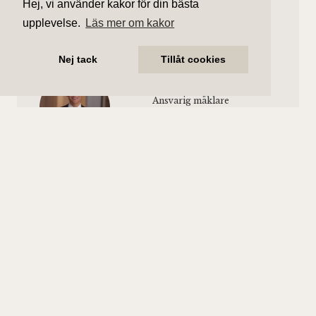
Hiss finns.
Hej, vi använder kakor för din bästa
upplevelse.
Läs mer om kakor
Nej tack
Tillåt cookies
William Lindvall
Ansvarig mäklare
william.lindvall@aliciaedelman.se
072-388 24 12