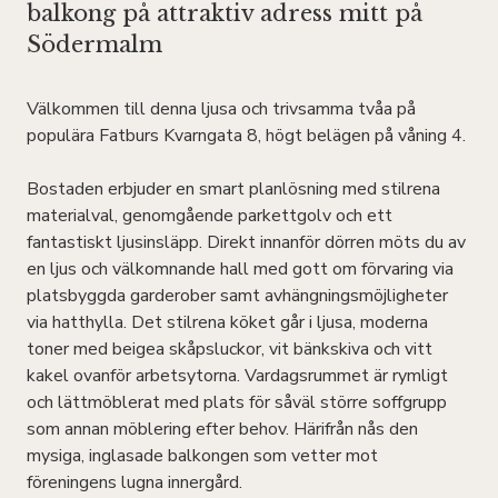
balkong på attraktiv adress mitt på
Södermalm
Välkommen till denna ljusa och trivsamma tvåa på
populära Fatburs Kvarngata 8, högt belägen på våning 4.
Bostaden erbjuder en smart planlösning med stilrena
materialval, genomgående parkettgolv och ett
fantastiskt ljusinsläpp. Direkt innanför dörren möts du av
en ljus och välkomnande hall med gott om förvaring via
platsbyggda garderober samt avhängningsmöjligheter
via hatthylla. Det stilrena köket går i ljusa, moderna
toner med beigea skåpsluckor, vit bänkskiva och vitt
kakel ovanför arbetsytorna. Vardagsrummet är rymligt
och lättmöblerat med plats för såväl större soffgrupp
som annan möblering efter behov. Härifrån nås den
mysiga, inglasade balkongen som vetter mot
föreningens lugna innergård.