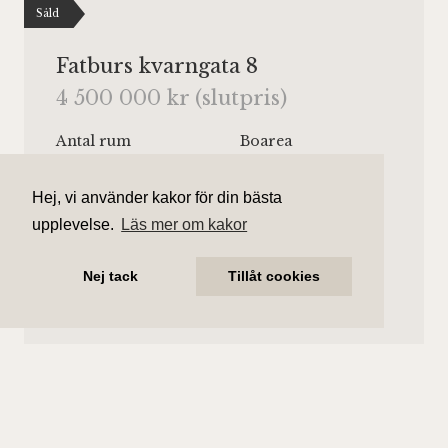
Såld
Fatburs kvarngata 8
4 500 000 kr (slutpris)
Antal rum
Boarea
2 rum
65.5 kvm
Hej, vi använder kakor för din bästa
Område
Bostadstyp
upplevelse.
Läs mer om kakor
Södermalm
Lägenhet
Våningsplan
Månadsavgift
Nej tack
Tillåt cookies
Våning 4
6 617 kr/mån
Hiss finns.
Subhan Kaki