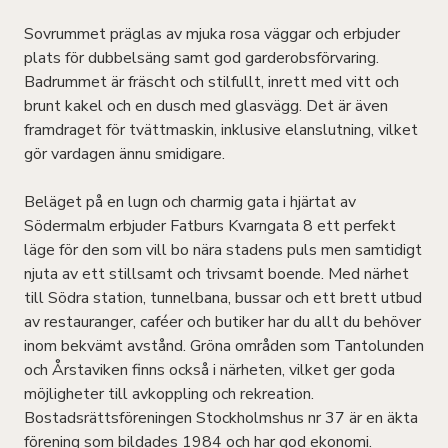
Sovrummet präglas av mjuka rosa väggar och erbjuder
plats för dubbelsäng samt god garderobsförvaring.
Badrummet är fräscht och stilfullt, inrett med vitt och
brunt kakel och en dusch med glasvägg. Det är även
framdraget för tvättmaskin, inklusive elanslutning, vilket
gör vardagen ännu smidigare.
Beläget på en lugn och charmig gata i hjärtat av
Södermalm erbjuder Fatburs Kvarngata 8 ett perfekt
läge för den som vill bo nära stadens puls men samtidigt
njuta av ett stillsamt och trivsamt boende. Med närhet
till Södra station, tunnelbana, bussar och ett brett utbud
av restauranger, caféer och butiker har du allt du behöver
inom bekvämt avstånd. Gröna områden som Tantolunden
och Årstaviken finns också i närheten, vilket ger goda
möjligheter till avkoppling och rekreation.
Bostadsrättsföreningen Stockholmshus nr 37 är en äkta
förening som bildades 1984 och har god ekonomi.