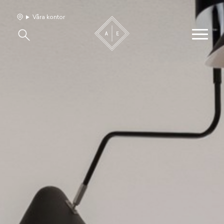
Våra kontor
Våra hem
Sälj med oss
Bevakning
Franchise
Om oss
Vårt team
Jobba med oss