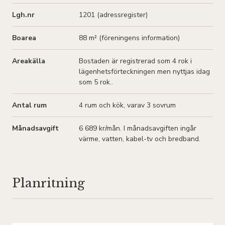
Lgh.nr
1201 (adressregister)
Boarea
88 m² (
föreningens information
)
Areakälla
Bostaden är registrerad som 4 rok i
lägenhetsförteckningen men nyttjas idag
som 5 rok..
Antal rum
4
rum och kök
, varav 3 sovrum
Månadsavgift
6 689 kr/mån
. I månadsavgiften ingår
värme, vatten, kabel-tv och bredband.
Planritning