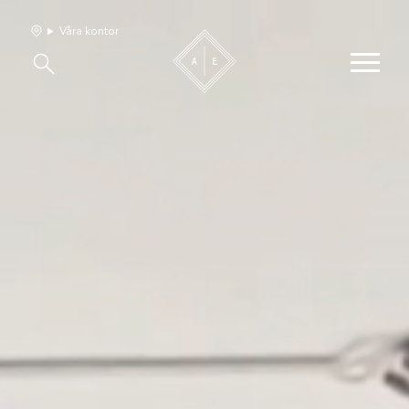
Våra kontor
Våra hem
Sälj med oss
Bevakning
Franchise
Om oss
Vårt team
Jobba med oss