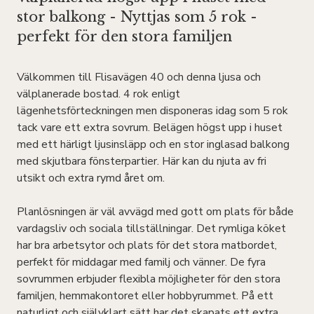
stor balkong - Nyttjas som 5 rok -
perfekt för den stora familjen
Välkommen till Flisavägen 40 och denna ljusa och
välplanerade bostad. 4 rok enligt
lägenhetsförteckningen men disponeras idag som 5 rok
tack vare ett extra sovrum. Belägen högst upp i huset
med ett härligt ljusinsläpp och en stor inglasad balkong
med skjutbara fönsterpartier. Här kan du njuta av fri
utsikt och extra rymd året om.
Planlösningen är väl avvägd med gott om plats för både
vardagsliv och sociala tillställningar. Det rymliga köket
har bra arbetsytor och plats för det stora matbordet,
perfekt för middagar med familj och vänner. De fyra
sovrummen erbjuder flexibla möjligheter för den stora
familjen, hemmakontoret eller hobbyrummet. På ett
naturligt och självklart sätt har det skapats ett extra