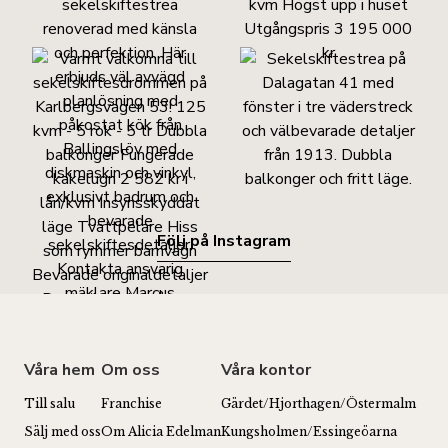
Följ på Instagram
Våra hem
Om oss
Våra kontor
Till salu
Franchise
Gärdet/Hjorthagen/Östermalm
Sälj med oss
Om Alicia Edelman
Kungsholmen/Essingeöarna