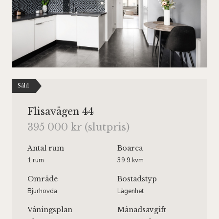
Såld
Flisavägen 44
395 000 kr (slutpris)
Antal rum
Boarea
1 rum
39.9 kvm
Område
Bostadstyp
Bjurhovda
Lägenhet
Våningsplan
Månadsavgift