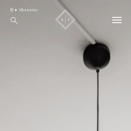
Våra kontor
Våra hem
Sälj med oss
Bevakning
Franchise
Om oss
Vårt team
Jobba med oss