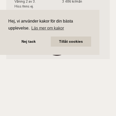
Våning 2 av 3.
3 486 kr/mån
Hiss finns ej.
Hej, vi använder kakor för din bästa
upplevelse.
Läs mer om kakor
Nej tack
Tillåt cookies
Andreas Wilhelmsson
Ansvarig mäklare
andreas.wilhelmsson@aliciaedelman.se
072-388 24 63