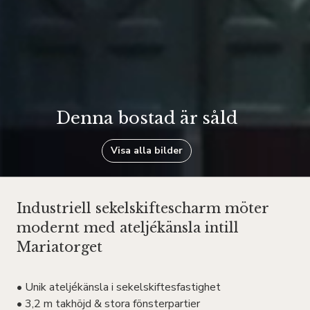
Denna bostad är såld
Visa alla bilder
Industriell sekelskiftescharm möter
modernt med ateljékänsla intill
Mariatorget
• Unik ateljékänsla i sekelskiftesfastighet
• 3,2 m takhöjd & stora fönsterpartier