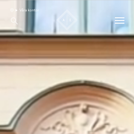
Våra kontor
Våra hem
Sälj med oss
Bevakning
Franchise
Om oss
Vårt team
Jobba med oss