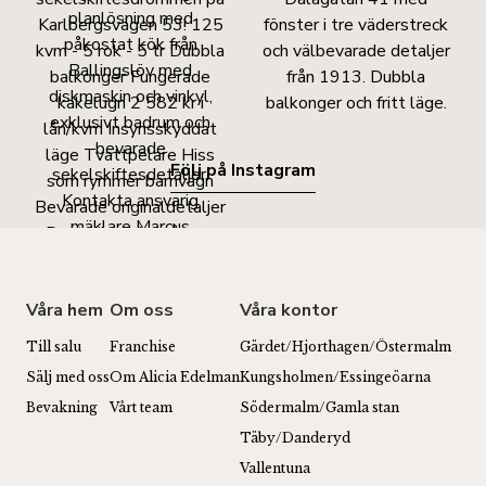
Följ på Instagram
Våra hem
Om oss
Våra kontor
Till salu
Franchise
Gärdet/Hjorthagen/Östermalm
Sälj med oss
Om Alicia Edelman
Kungsholmen/Essingeöarna
Bevakning
Vårt team
Södermalm/Gamla stan
Täby/Danderyd
Vallentuna