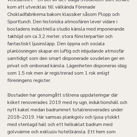
kom att utvecklas till välkända Förenade
Chokladfabrikerna bakom klassiker såsom Plopp och
Sportlunch. Den historiska atmosfären lever vidare i
bostadens industriella studio känsla med imponerande
takhöjd om ca 3,2 meter, stora fönsterpartier och
fantastiskt ljusinsläpp. Den öppna och sociala
planlösningen skapar en luftig och inbjudande atmosfär
samtidigt som den smart disponerade sovdelen ger en
privat och ombonad känsla. Lägenheten disponeras idag
som 1,5 rok men är registrerad som 1 rok enligt
föreningens register.
Bostaden har genomgått stilrena uppdateringar där
köket renoverades 2019 med ny ugn, induktionshäll och
nytt kakel medan badrummet totalrenoverades under
2018–2019. Här samsas plankgolv och ljusa ytskikt
med stenlagd hall och ett helkaklat badrum med
golvvärme och exklusiv hotellkänsla. Ett hem som