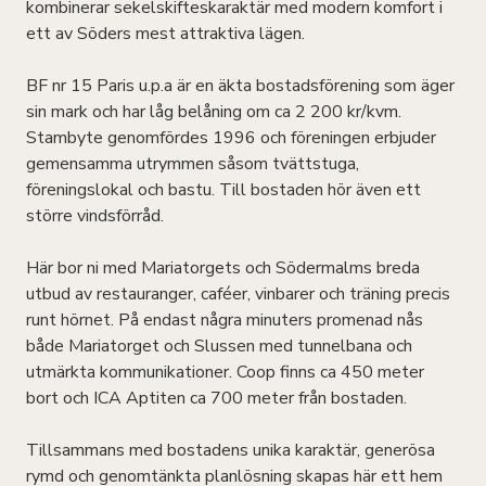
kombinerar sekelskifteskaraktär med modern komfort i
ett av Söders mest attraktiva lägen.
BF nr 15 Paris u.p.a är en äkta bostadsförening som äger
sin mark och har låg belåning om ca 2 200 kr/kvm.
Stambyte genomfördes 1996 och föreningen erbjuder
gemensamma utrymmen såsom tvättstuga,
föreningslokal och bastu. Till bostaden hör även ett
större vindsförråd.
Här bor ni med Mariatorgets och Södermalms breda
utbud av restauranger, caféer, vinbarer och träning precis
runt hörnet. På endast några minuters promenad nås
både Mariatorget och Slussen med tunnelbana och
utmärkta kommunikationer. Coop finns ca 450 meter
bort och ICA Aptiten ca 700 meter från bostaden.
Tillsammans med bostadens unika karaktär, generösa
rymd och genomtänkta planlösning skapas här ett hem