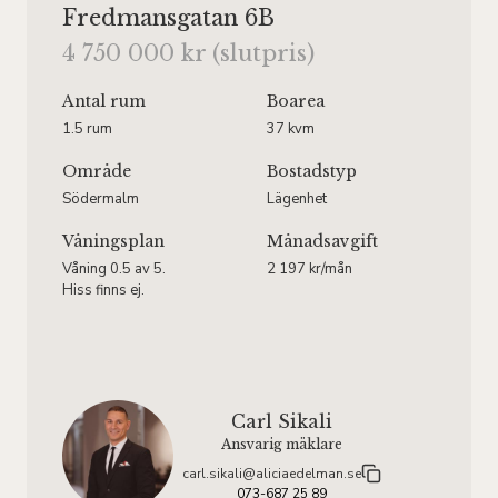
Fredmansgatan 6B
4 750 000 kr (slutpris)
Antal rum
Boarea
1.5 rum
37 kvm
Område
Bostadstyp
Södermalm
Lägenhet
Våningsplan
Månadsavgift
Våning 0.5 av 5.
2 197 kr/mån
Hiss finns ej.
Carl Sikali
Ansvarig mäklare
carl.sikali@aliciaedelman.se
073-687 25 89