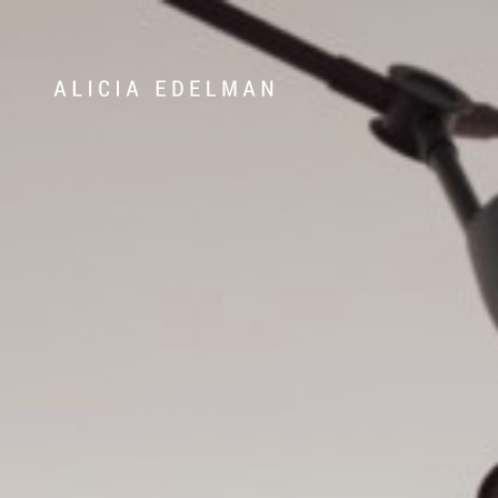
Våra hem
Sälj med