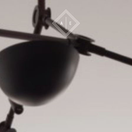
 oss
Bevakning
Franchise
Om oss
Vårt 