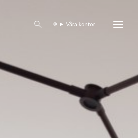
Våra kontor
team
Jobba med oss