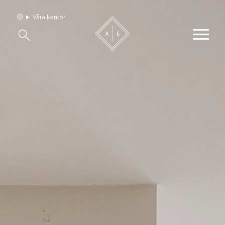
Våra kontor
Våra hem
Sälj med oss
Bevakning
Franchise
Om oss
Vårt team
Jobba med oss