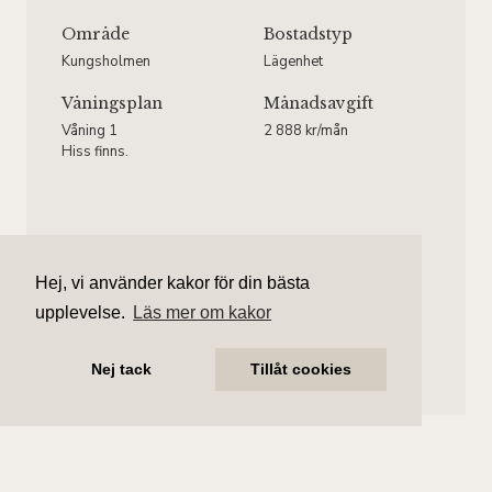
Område
Bostadstyp
Kungsholmen
Lägenhet
Våningsplan
Månadsavgift
Våning 1
2 888 kr/mån
Hiss finns.
Ebba Thielebeule
Hej, vi använder kakor för din bästa
Ansvarig mäklare
upplevelse.
Läs mer om kakor
ebba.thielebeule@aliciaedelman.se
072-388 24 18
Nej tack
Tillåt cookies