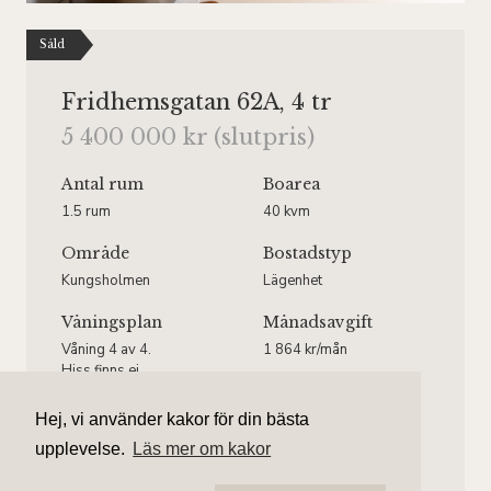
Såld
Fridhemsgatan 62A, 4 tr
5 400 000 kr (slutpris)
Antal rum
Boarea
1.5 rum
40 kvm
Område
Bostadstyp
Kungsholmen
Lägenhet
Våningsplan
Månadsavgift
Våning 4 av 4.
1 864 kr/mån
Hiss finns ej.
Hej, vi använder kakor för din bästa
upplevelse.
Läs mer om kakor