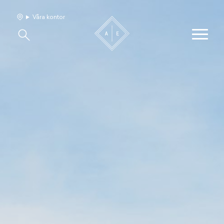
Våra kontor
Våra hem
Sälj med oss
Bevakning
Franchise
Om oss
Vårt team
Jobba med oss