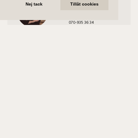
Nicole Uddén
Nej tack
Tillåt cookies
Ansvarig mäklare
nicole.udden@aliciaedelman.se
070-935 36 34