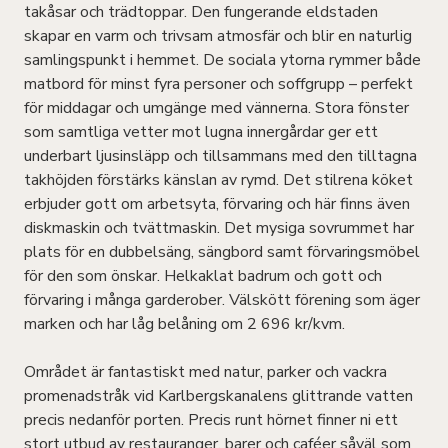
takåsar och trädtoppar. Den fungerande eldstaden
skapar en varm och trivsam atmosfär och blir en naturlig
samlingspunkt i hemmet. De sociala ytorna rymmer både
matbord för minst fyra personer och soffgrupp – perfekt
för middagar och umgänge med vännerna. Stora fönster
som samtliga vetter mot lugna innergårdar ger ett
underbart ljusinsläpp och tillsammans med den tilltagna
takhöjden förstärks känslan av rymd. Det stilrena köket
erbjuder gott om arbetsyta, förvaring och här finns även
diskmaskin och tvättmaskin. Det mysiga sovrummet har
plats för en dubbelsäng, sängbord samt förvaringsmöbel
för den som önskar. Helkaklat badrum och gott och
förvaring i många garderober. Välskött förening som äger
marken och har låg belåning om 2 696 kr/kvm.
Området är fantastiskt med natur, parker och vackra
promenadstråk vid Karlbergskanalens glittrande vatten
precis nedanför porten. Precis runt hörnet finner ni ett
stort utbud av restauranger, barer och caféer såväl som