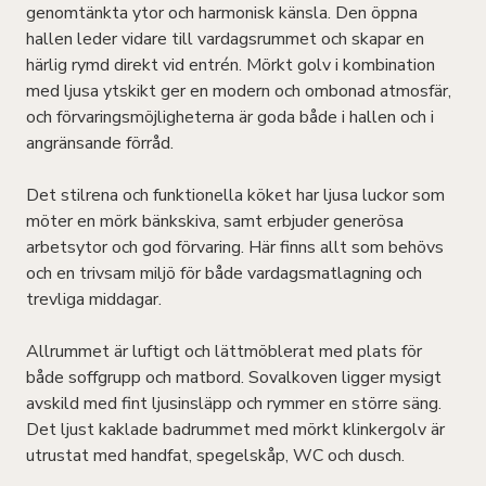
genomtänkta ytor och harmonisk känsla. Den öppna
hallen leder vidare till vardagsrummet och skapar en
härlig rymd direkt vid entrén. Mörkt golv i kombination
med ljusa ytskikt ger en modern och ombonad atmosfär,
och förvaringsmöjligheterna är goda både i hallen och i
angränsande förråd.
Det stilrena och funktionella köket har ljusa luckor som
möter en mörk bänkskiva, samt erbjuder generösa
arbetsytor och god förvaring. Här finns allt som behövs
och en trivsam miljö för både vardagsmatlagning och
trevliga middagar.
Allrummet är luftigt och lättmöblerat med plats för
både soffgrupp och matbord. Sovalkoven ligger mysigt
avskild med fint ljusinsläpp och rymmer en större säng.
Det ljust kaklade badrummet med mörkt klinkergolv är
utrustat med handfat, spegelskåp, WC och dusch.