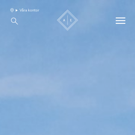
Våra kontor
Våra hem
Sälj med oss
Bevakning
Franchise
Om oss
Vårt team
Jobba med oss