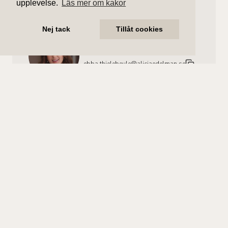
upplevelse.
Läs mer om kakor
Nej tack
Tillåt cookies
Ebba Thielebeule
Ansvarig mäklare
ebba.thielebeule@aliciaedelman.se
072-388 24 18