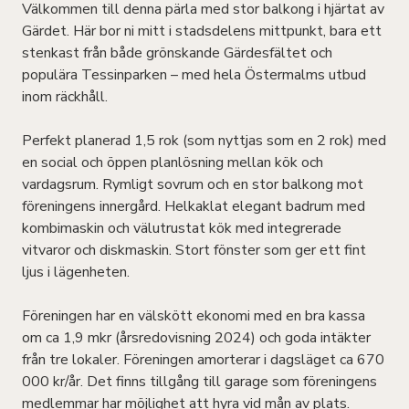
Välkommen till denna pärla med stor balkong i hjärtat av
Gärdet. Här bor ni mitt i stadsdelens mittpunkt, bara ett
stenkast från både grönskande Gärdesfältet och
populära Tessinparken – med hela Östermalms utbud
inom räckhåll.
Perfekt planerad 1,5 rok (som nyttjas som en 2 rok) med
en social och öppen planlösning mellan kök och
vardagsrum. Rymligt sovrum och en stor balkong mot
föreningens innergård. Helkaklat elegant badrum med
kombimaskin och välutrustat kök med integrerade
vitvaror och diskmaskin. Stort fönster som ger ett fint
ljus i lägenheten.
Föreningen har en välskött ekonomi med en bra kassa
om ca 1,9 mkr (årsredovisning 2024) och goda intäkter
från tre lokaler. Föreningen amorterar i dagsläget ca 670
000 kr/år. Det finns tillgång till garage som föreningens
medlemmar har möjlighet att hyra vid mån av plats.