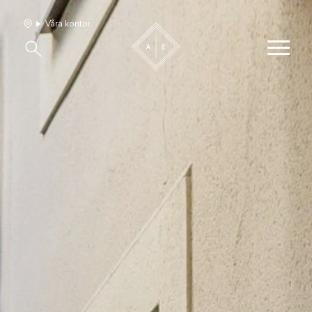
Våra kontor
Våra hem
Sälj med oss
Bevakning
Franchise
Om oss
Vårt team
Jobba med oss