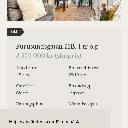
Såld
Furusundsgatan 21B, 1 tr ö.g
3 550 000 kr (slutpris)
Antal rum
Boarea
/biarea
1.5 rum
28/19 kvm
Område
Bostadstyp
Gärdet
Lägenhet
Våningsplan
Månadsavgift
Våning 1 av 8.
3 667 kr/mån
Hiss finns.
Hej, vi använder kakor för din bästa