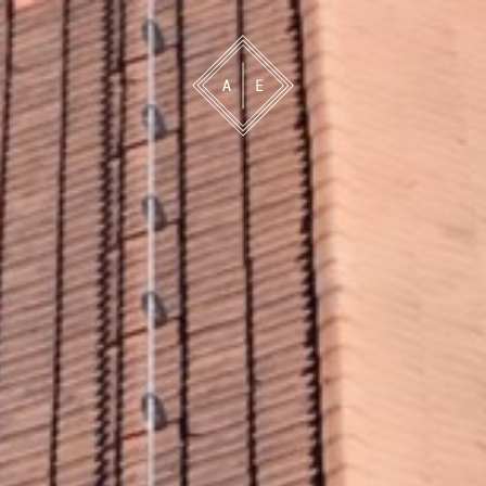
 oss
Bevakning
Franchise
Om oss
Vårt 