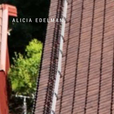
072-388 24 63
Våra hem
Sälj med