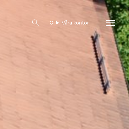
Våra kontor
team
Jobba med oss