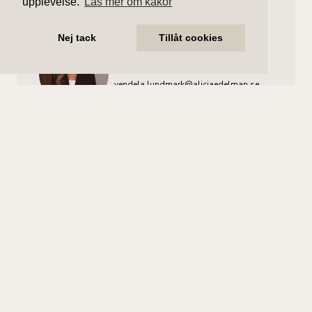
upplevelse.
Läs mer om kakor
julia.larsson@aliciaedelman.se
072-388 24 05
Nej tack
Tillåt cookies
Vendela Lundmark
Assisterande mäklare
vendela.lundmark@aliciaedelman.se
072-388 24 22