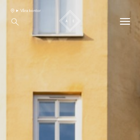
Våra kontor
Våra hem
Sälj med oss
Bevakning
Franchise
Om oss
Vårt team
Jobba med oss