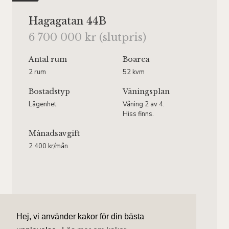
Hagagatan 44B
6 700 000 kr (slutpris)
Antal rum
Boarea
2 rum
52 kvm
Bostadstyp
Våningsplan
Lägenhet
Våning 2 av 4.
Hiss finns.
Månadsavgift
2 400 kr/mån
Julia Larsson
Hej, vi använder kakor för din bästa
Ansvarig mäklare